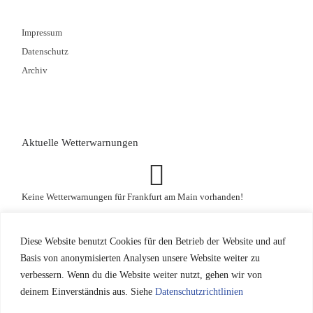
Impressum
Datenschutz
Archiv
Aktuelle Wetterwarnungen
Keine Wetterwarnungen für Frankfurt am Main vorhanden!
Diese Website benutzt Cookies für den Betrieb der Website und auf
Basis von anonymisierten Analysen unsere Website weiter zu
verbessern. Wenn du die Website weiter nutzt, gehen wir von
© 2026
RC Griesheim
– Alle Rechte vorbehalten
deinem Einverständnis aus. Siehe
Datenschutzrichtlinien
Präsentiert von
WP
– Entworfen mit dem
Customizr-Theme